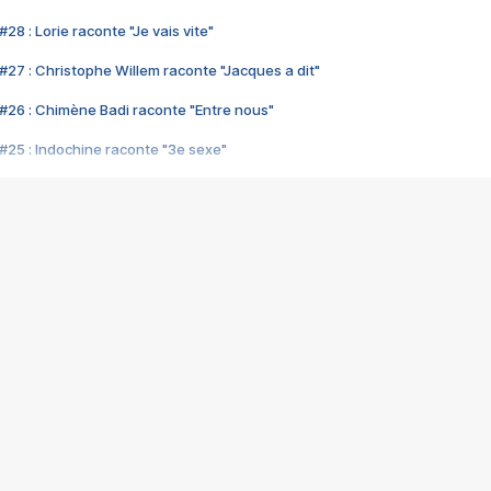
28 : Lorie raconte "Je vais vite"
#27 : Christophe Willem raconte "Jacques a dit"
#26 : Chimène Badi raconte "Entre nous"
#25 : Indochine raconte "3e sexe"
#24 : Zaho raconte "C'est chelou"
#23 : Patrick Bruel raconte "Au café des délices"
#22 : Kyo raconte "Le chemin"
#21 : Nolwenn Leroy raconte "Cassé"
#20 : Patrick Hernandez raconte "Born to be alive"
#19 : Lorie raconte "Près de moi"
#18 : Michael Jones raconte "A nos actes manqués" (avec Jean-Jacque
#17 : Khaled raconte "Aïcha"